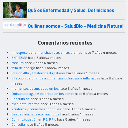
Qué es Enfermedad y Salud. Definiciones
Quiénes somos - SaludBio - Medicina Natural
Comentarios recientes
mi esposo tiene manchas rojas en las piernas
hace 7 años 4 meses
ENFISEMA
hace 7 años 4 meses
caseum
hace 7 años 4 meses
falta de energía
hace 7 años 4 meses
Resion Alta y trastornos digestivos
hace 8 años 4 meses
infeccion de un muela con encias dolorosas e inflamadas
hace 8 años 4
meses
momentos de ansiedad en los
hace 8 años 4 meses
Quistes de agua y doloroso en los senos
hace 8 años 4 meses
Consulta de
hace 8 años 4 meses
excelente informe
hace 8 años 4 meses
Acuíferos y cervicales continuas
hace 8 años 4 meses
Desde niña padezco mucho de
hace 8 años 4 meses
Con moxibustión en R3, R7 o
hace 8 años 4 meses
Consulta
hace 8 años 5 meses