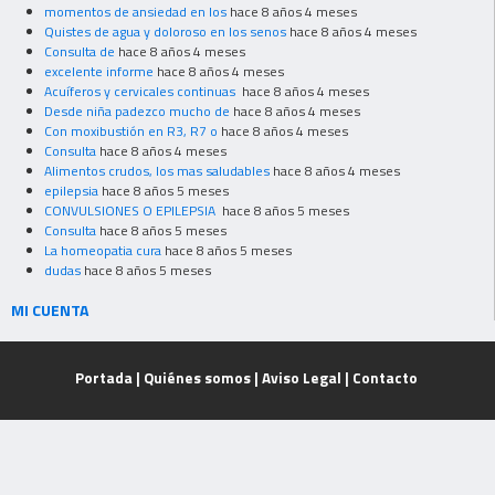
momentos de ansiedad en los
hace 8 años 4 meses
Quistes de agua y doloroso en los senos
hace 8 años 4 meses
Consulta de
hace 8 años 4 meses
excelente informe
hace 8 años 4 meses
Acuíferos y cervicales continuas
hace 8 años 4 meses
Desde niña padezco mucho de
hace 8 años 4 meses
Con moxibustión en R3, R7 o
hace 8 años 4 meses
Consulta
hace 8 años 4 meses
Alimentos crudos, los mas saludables
hace 8 años 4 meses
epilepsia
hace 8 años 5 meses
CONVULSIONES O EPILEPSIA
hace 8 años 5 meses
Consulta
hace 8 años 5 meses
La homeopatia cura
hace 8 años 5 meses
dudas
hace 8 años 5 meses
MI CUENTA
Portada
|
Quiénes somos
|
Aviso Legal
|
Contacto