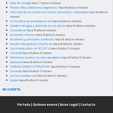
falta de energía
hace 7 años 4 meses
Resion Alta y trastornos digestivos
hace 8 años 4 meses
infeccion de un muela con encias dolorosas e inflamadas
hace 8 años 4
meses
momentos de ansiedad en los
hace 8 años 4 meses
Quistes de agua y doloroso en los senos
hace 8 años 4 meses
Consulta de
hace 8 años 4 meses
excelente informe
hace 8 años 4 meses
Acuíferos y cervicales continuas
hace 8 años 4 meses
Desde niña padezco mucho de
hace 8 años 4 meses
Con moxibustión en R3, R7 o
hace 8 años 5 meses
Consulta
hace 8 años 5 meses
Alimentos crudos, los mas saludables
hace 8 años 5 meses
epilepsia
hace 8 años 5 meses
CONVULSIONES O EPILEPSIA
hace 8 años 5 meses
Consulta
hace 8 años 5 meses
La homeopatia cura
hace 8 años 5 meses
dudas
hace 8 años 5 meses
MI CUENTA
Portada
|
Quiénes somos
|
Aviso Legal
|
Contacto