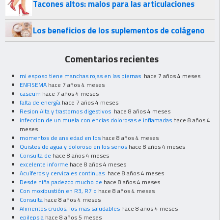
Tacones altos: malos para las articulaciones
Los beneficios de los suplementos de colágeno
Comentarios recientes
mi esposo tiene manchas rojas en las piernas
hace 7 años 4 meses
ENFISEMA
hace 7 años 4 meses
caseum
hace 7 años 4 meses
falta de energía
hace 7 años 4 meses
Resion Alta y trastornos digestivos
hace 8 años 4 meses
infeccion de un muela con encias dolorosas e inflamadas
hace 8 años 4
meses
momentos de ansiedad en los
hace 8 años 4 meses
Quistes de agua y doloroso en los senos
hace 8 años 4 meses
Consulta de
hace 8 años 4 meses
excelente informe
hace 8 años 4 meses
Acuíferos y cervicales continuas
hace 8 años 4 meses
Desde niña padezco mucho de
hace 8 años 4 meses
Con moxibustión en R3, R7 o
hace 8 años 4 meses
Consulta
hace 8 años 4 meses
Alimentos crudos, los mas saludables
hace 8 años 4 meses
epilepsia
hace 8 años 5 meses