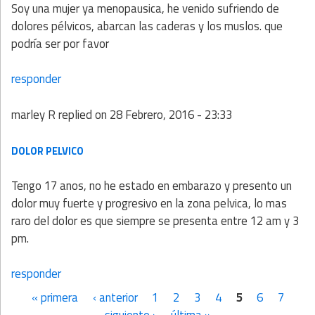
Soy una mujer ya menopausica, he venido sufriendo de
dolores pélvicos, abarcan las caderas y los muslos. que
podría ser por favor
responder
marley R
replied on
28 Febrero, 2016 - 23:33
DOLOR PELVICO
Tengo 17 anos, no he estado en embarazo y presento un
dolor muy fuerte y progresivo en la zona pelvica, lo mas
raro del dolor es que siempre se presenta entre 12 am y 3
pm.
responder
« primera
‹ anterior
1
2
3
4
5
6
7
Páginas
siguiente ›
última »