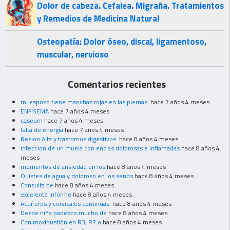
Dolor de cabeza. Cefalea. Migraña. Tratamientos
y Remedios de Medicina Natural
Osteopatía: Dolor óseo, discal, ligamentoso,
muscular, nervioso
Comentarios recientes
mi esposo tiene manchas rojas en las piernas
hace 7 años 4 meses
ENFISEMA
hace 7 años 4 meses
caseum
hace 7 años 4 meses
falta de energía
hace 7 años 4 meses
Resion Alta y trastornos digestivos
hace 8 años 4 meses
infeccion de un muela con encias dolorosas e inflamadas
hace 8 años 4
meses
momentos de ansiedad en los
hace 8 años 4 meses
Quistes de agua y doloroso en los senos
hace 8 años 4 meses
Consulta de
hace 8 años 4 meses
excelente informe
hace 8 años 4 meses
Acuíferos y cervicales continuas
hace 8 años 4 meses
Desde niña padezco mucho de
hace 8 años 4 meses
Con moxibustión en R3, R7 o
hace 8 años 4 meses