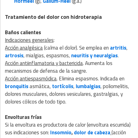
Hormeel
(g),
Galium-Heel
(g.a.)
Tratamiento del dolor con hidroterapia
Baños calientes
Indicaciones generales
:
Acción analgésica
(calma el dolor). Se emplea en
artritis
,
artrosis
, mialgias, espasmos,
neuritis y neuralgias
.
Acción antiinflamatoria y bactericida
. Aumenta los
mecanismos de defensa de la sangre.
Acción antiespasmódica
. Elimina espasmos. Indicada en
bronquitis
asmática,
tortícolis
,
lumbalgias
, poliomelitis,
dolores musculares, dolores vesiculares, gastralgias, y
dolores cólicos de todo tipo.
Envolturas frías
Si la envoltura es productora de calor (envoltura escurrida)
sus indicaciones son:
Insomnio
,
dolor de cabeza
(acción