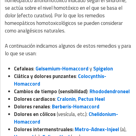
homeopático antihomotóxico indicado según el síndrome,
se actúa sobre el nivel homotóxico en el que se basa el
dolor (efecto curativo). Por lo que los remedios
homeopáticos homotoxicológicos se pueden considerar
como analgésicos naturales.
A continuación indicamos algunos de estos remedios y para
lo que se usan:
Cefaleas
:
Gelsemium-Homaccord
y
Spigelon
Ciática y dolores punzantes
:
Colocynthis-
Homaccord
Cambios de tiempo (sensibilidad)
:
Rhododendroneel
Dolores cardiacos
:
Cralonin
,
Pectus Heel
Dolores renales
:
Berberis-Homaccord
Dolores en cólicos
(vesícula, etc.):
Chelidonium-
Homaccord
Dolores
intermenstruales:
Metro-Adnex-Injeel
(a),