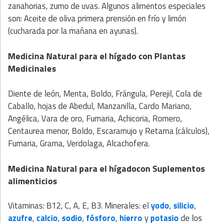
zanahorias, zumo de uvas. Algunos alimentos especiales
son: Aceite de oliva primera prensión en frío y limón
(cucharada por la mañana en ayunas).
Medicina Natural para el hígado
con
Plantas
Medicinales
Diente de león, Menta, Boldo, Frángula, Perejil, Cola de
Caballo, hojas de Abedul, Manzanilla, Cardo Mariano,
Angélica, Vara de oro, Fumaria, Achicoria, Romero,
Centaurea menor, Boldo, Escaramujo y Retama (cálculos),
Fumaria, Grama, Verdolaga, Alcachofera.
Medicina Natural para el hígado
con
Suplementos
alimenticios
Vitaminas: B12, C, A, E, B3. Minerales: el
yodo
,
silicio
,
azufre
,
calcio
,
sodio
,
fósforo
,
hierro
y
potasio
de los