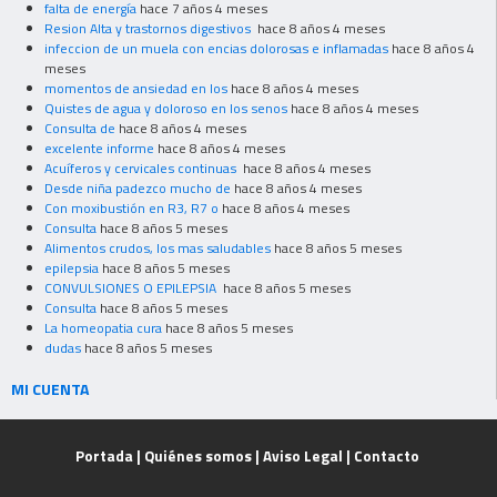
falta de energía
hace 7 años 4 meses
Resion Alta y trastornos digestivos
hace 8 años 4 meses
infeccion de un muela con encias dolorosas e inflamadas
hace 8 años 4
meses
momentos de ansiedad en los
hace 8 años 4 meses
Quistes de agua y doloroso en los senos
hace 8 años 4 meses
Consulta de
hace 8 años 4 meses
excelente informe
hace 8 años 4 meses
Acuíferos y cervicales continuas
hace 8 años 4 meses
Desde niña padezco mucho de
hace 8 años 4 meses
Con moxibustión en R3, R7 o
hace 8 años 4 meses
Consulta
hace 8 años 5 meses
Alimentos crudos, los mas saludables
hace 8 años 5 meses
epilepsia
hace 8 años 5 meses
CONVULSIONES O EPILEPSIA
hace 8 años 5 meses
Consulta
hace 8 años 5 meses
La homeopatia cura
hace 8 años 5 meses
dudas
hace 8 años 5 meses
MI CUENTA
Portada
|
Quiénes somos
|
Aviso Legal
|
Contacto