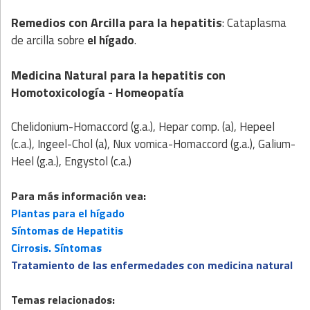
Remedios con Arcilla
para la hepatitis
: Cataplasma
de arcilla sobre
el hígado
.
Medicina Natural para la hepatitis
con
Homotoxicología
- Homeopatía
Chelidonium-Homaccord (g.a.), Hepar comp. (a), Hepeel
(c.a.), Ingeel-Chol (a), Nux vomica-Homaccord (g.a.), Galium-
Heel (g.a.), Engystol (c.a.)
Para más información vea:
Plantas para el hígado
Síntomas de Hepatitis
Cirrosis. Síntomas
Tratamiento de las enfermedades con medicina natural
Temas relacionados: