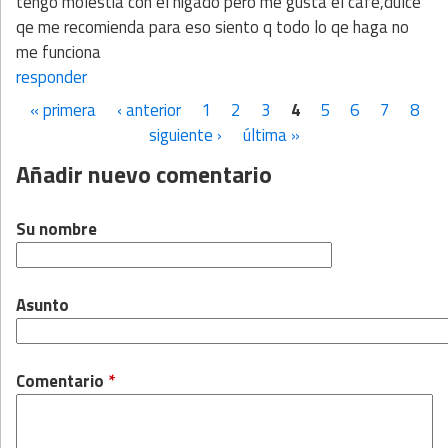
tengo molestia con el higado pero me gusta el cafè,dulce
qe me recomienda para eso siento q todo lo qe haga no
me funciona
responder
« primera
‹ anterior
1
2
3
4
5
6
7
8
Páginas
siguiente ›
última »
Añadir nuevo comentario
Su nombre
Asunto
Comentario
*