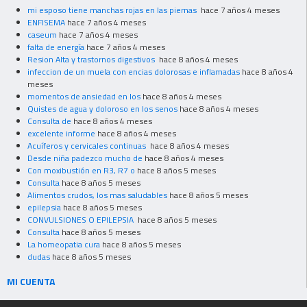
mi esposo tiene manchas rojas en las piernas
hace 7 años 4 meses
ENFISEMA
hace 7 años 4 meses
caseum
hace 7 años 4 meses
falta de energía
hace 7 años 4 meses
Resion Alta y trastornos digestivos
hace 8 años 4 meses
infeccion de un muela con encias dolorosas e inflamadas
hace 8 años 4
meses
momentos de ansiedad en los
hace 8 años 4 meses
Quistes de agua y doloroso en los senos
hace 8 años 4 meses
Consulta de
hace 8 años 4 meses
excelente informe
hace 8 años 4 meses
Acuíferos y cervicales continuas
hace 8 años 4 meses
Desde niña padezco mucho de
hace 8 años 4 meses
Con moxibustión en R3, R7 o
hace 8 años 5 meses
Consulta
hace 8 años 5 meses
Alimentos crudos, los mas saludables
hace 8 años 5 meses
epilepsia
hace 8 años 5 meses
CONVULSIONES O EPILEPSIA
hace 8 años 5 meses
Consulta
hace 8 años 5 meses
La homeopatia cura
hace 8 años 5 meses
dudas
hace 8 años 5 meses
MI CUENTA