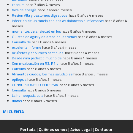
caseum
hace 7 años 4 meses
falta de energía
hace 7 años 4 meses
Resion Alta y trastornos digestivos
hace 8 años 4 meses
infeccion de un muela con encias dolorosas e inflamadas
hace 8 años 4
meses
momentos de ansiedad en los
hace 8 años 4 meses
Quistes de agua y doloroso en los senos
hace 8 años 4 meses
Consulta de
hace 8 años 4 meses
excelente informe
hace 8 años 4 meses
Acuíferos y cervicales continuas
hace 8 años 4 meses
Desde niña padezco mucho de
hace 8 años 4 meses
Con moxibustión en R3, R7 o
hace 8 años 5 meses
Consulta
hace 8 años 5 meses
Alimentos crudos, los mas saludables
hace 8 años 5 meses
epilepsia
hace 8 años 5 meses
CONVULSIONES O EPILEPSIA
hace 8 años 5 meses
Consulta
hace 8 años 5 meses
La homeopatia cura
hace 8 años 5 meses
dudas
hace 8 años 5 meses
MI CUENTA
Portada
|
Quiénes somos
|
Aviso Legal
|
Contacto