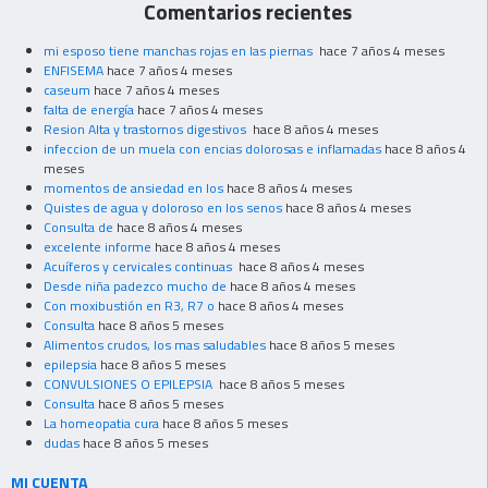
Comentarios recientes
mi esposo tiene manchas rojas en las piernas
hace 7 años 4 meses
ENFISEMA
hace 7 años 4 meses
caseum
hace 7 años 4 meses
falta de energía
hace 7 años 4 meses
Resion Alta y trastornos digestivos
hace 8 años 4 meses
infeccion de un muela con encias dolorosas e inflamadas
hace 8 años 4
meses
momentos de ansiedad en los
hace 8 años 4 meses
Quistes de agua y doloroso en los senos
hace 8 años 4 meses
Consulta de
hace 8 años 4 meses
excelente informe
hace 8 años 4 meses
Acuíferos y cervicales continuas
hace 8 años 4 meses
Desde niña padezco mucho de
hace 8 años 4 meses
Con moxibustión en R3, R7 o
hace 8 años 4 meses
Consulta
hace 8 años 5 meses
Alimentos crudos, los mas saludables
hace 8 años 5 meses
epilepsia
hace 8 años 5 meses
CONVULSIONES O EPILEPSIA
hace 8 años 5 meses
Consulta
hace 8 años 5 meses
La homeopatia cura
hace 8 años 5 meses
dudas
hace 8 años 5 meses
MI CUENTA