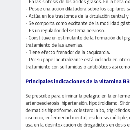
- En las síntesis de los ácidos grasos. En la beta o
- Posee una acción dilatadora sobre los capilares 
- Actúa en los trastornos de la circulación central y 
- Se comporta como excitante de la motilidad gástr
- Es un regulador del sistema nervioso.
- Constituye un estimulante de la formación del p
tratamiento de las anemias.
- Tiene efecto frenador de la taquicardia.
- Por su papel neutralizante está indicada en intox
tratamiento con sulfamidas o antibióticos así como 
Principales indicaciones de la vitamina B3
Se prescribe para eliminar la pelagra; en la enfermed
arterioesclerosis, hipertensión, hipotiroidismo, Sín
dermatitis hipetiforme, colesterol alto, triglicéri
insomnio, enfermedad mental, esclerosis múltiple, 
usa en la desintoxicación de drogadictos en dosis 