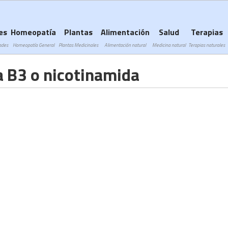
Subir a navegación
es
Homeopatía
Plantas
Alimentación
Salud
Terapias
ades
Homeopatía General
Plantas Medicinales
Alimentación natural
Medicina natural
Terapias naturales
 B3 o nicotinamida