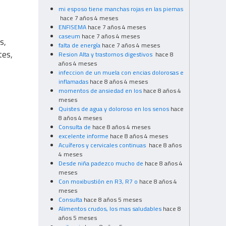
mi esposo tiene manchas rojas en las piernas
hace 7 años 4 meses
ENFISEMA
hace 7 años 4 meses
caseum
hace 7 años 4 meses
s,
falta de energía
hace 7 años 4 meses
tes,
Resion Alta y trastornos digestivos
hace 8
años 4 meses
infeccion de un muela con encias dolorosas e
inflamadas
hace 8 años 4 meses
momentos de ansiedad en los
hace 8 años 4
meses
Quistes de agua y doloroso en los senos
hace
8 años 4 meses
Consulta de
hace 8 años 4 meses
excelente informe
hace 8 años 4 meses
Acuíferos y cervicales continuas
hace 8 años
4 meses
Desde niña padezco mucho de
hace 8 años 4
meses
Con moxibustión en R3, R7 o
hace 8 años 4
meses
Consulta
hace 8 años 5 meses
Alimentos crudos, los mas saludables
hace 8
años 5 meses