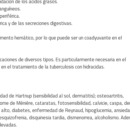
xidación de los ácidos grasos.
sanguíneos.
periférica.
ica y de las secreciones digestivas.
igmento hemático, por lo que puede ser un coadyuvante en el
icaciones de diversos tipos. Es particularmente necesaria en el
en el tratamiento de la tuberculosis con hidracidas.
ad de Hartnup (sensibilidad al sol, dermatitis); osteoartritis,
drome de Ménière, cataratas, fotosensibilidad, calvicie, caspa, de
dos alto, diabetes, enfermedad de Reynaud, hipoglucemia, ansieda
esquizofrenia, disquinesia tardia, dismenorrea, alcoholismo. Ad
elevadas.