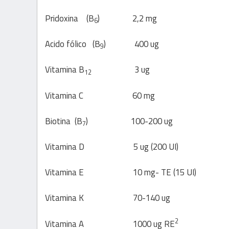
Pridoxina
(B
) 2,2 mg 1
6
Acido fólico
(B
) 400 ug más
9
Vitamina B
3 ug más d
12
Vitamina C
60 mg alrededo
Biotina
(B
) 100-200 ug más
7
Vitamina D
5 ug (200 UI) alred
Vitamina E
10 mg- TE (15 UI) m
Vitamina K
70-140 ug más 
2
Vitamina A
1000 ug RE
alrede