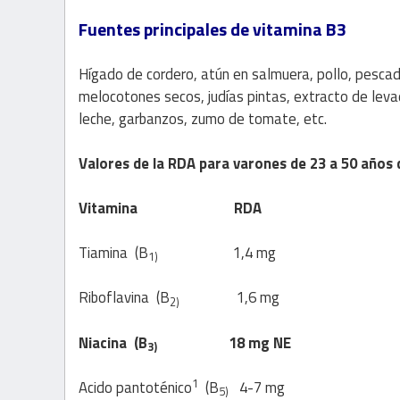
Fuentes principales de vitamina B3
Hígado de cordero, atún en salmuera, pollo, pescado,
melocotones secos, judías pintas, extracto de leva
leche, garbanzos, zumo de tomate, etc.
Valores de la RDA para varones de 23 a 50 años
Vitamina
RDA Nivel de s
Tiamina
(B
1,4 mg más d
1)
Riboflavina
(B
1,6 mg más 
2)
Niacina
(B
18 mg NE alreded
3)
1
Acido pantoténico
(B
4-7 mg más
5)