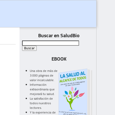
Buscar en SaludBio
EBOOK
Una obra de más de
3.000 páginas de
valor incalculable.
Información
extraordinaria que
mejorará tu salud.
La satisfación de
todos nuestros
lectores.
Y la experiencia de