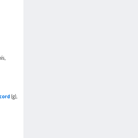
ís,
cord
(g),