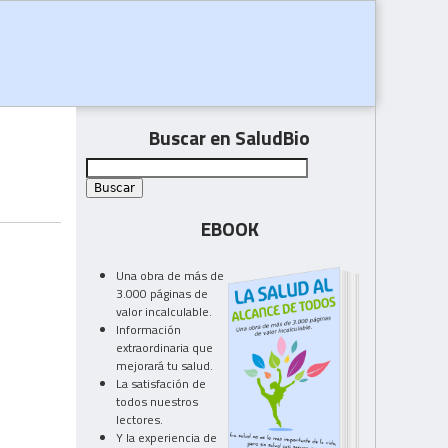
Buscar en SaludBio
EBOOK
Una obra de más de
3.000 páginas de
valor incalculable.
Información
extraordinaria que
mejorará tu salud.
La satisfación de
todos nuestros
lectores.
Y la experiencia de