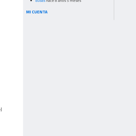
dudas
hace 8 años 5 meses
MI CUENTA
l