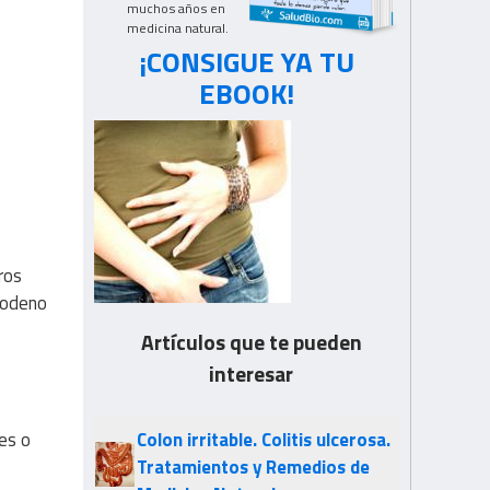
muchos años en
medicina natural.
¡CONSIGUE YA TU
EBOOK!
ros
uodeno
Artículos que te pueden
interesar
Colon irritable. Colitis ulcerosa.
res o
Tratamientos y Remedios de