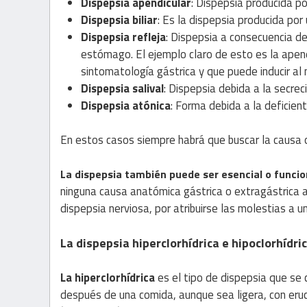
Dispepsia apendicular
: Dispepsia producida po
Dispepsia biliar
: Es la dispepsia producida por 
Dispepsia refleja
: Dispepsia a consecuencia de 
estómago. El ejemplo claro de esto es la apen
sintomatología gástrica y que puede inducir al m
Dispepsia salival
: Dispepsia debida a la secrec
Dispepsia atónica
: Forma debida a la deficien
En estos casos siempre habrá que buscar la causa o
La dispepsia también puede ser esencial o funcio
ninguna causa anatómica gástrica o extragástrica a 
dispepsia nerviosa, por atribuirse las molestias a u
La dispepsia hiperclorhídrica e hipoclorhídri
La hiperclorhídrica
es el tipo de dispepsia que se
después de una comida, aunque sea ligera, con eru