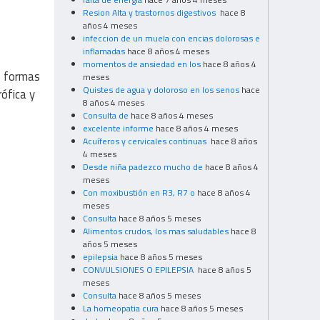
Resion Alta y trastornos digestivos
hace 8
años 4 meses
infeccion de un muela con encias dolorosas e
inflamadas
hace 8 años 4 meses
momentos de ansiedad en los
hace 8 años 4
s formas
meses
Quistes de agua y doloroso en los senos
hace
rófica y
8 años 4 meses
Consulta de
hace 8 años 4 meses
excelente informe
hace 8 años 4 meses
Acuíferos y cervicales continuas
hace 8 años
4 meses
Desde niña padezco mucho de
hace 8 años 4
meses
Con moxibustión en R3, R7 o
hace 8 años 4
meses
Consulta
hace 8 años 5 meses
Alimentos crudos, los mas saludables
hace 8
años 5 meses
epilepsia
hace 8 años 5 meses
CONVULSIONES O EPILEPSIA
hace 8 años 5
meses
Consulta
hace 8 años 5 meses
La homeopatia cura
hace 8 años 5 meses