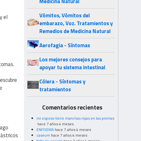
Medicina Natural
Vómitos, Vómitos del
y el
embarazo, Voz. Tratamientos y
Remedios de Medicina Natural
Aerofagia - Síntomas
Los mejores consejos para
ntomas.
apoyar tu sistema intestinal
descubre
Cólera - Síntomas y
e
tratamientos
.
Comentarios recientes
mi esposo tiene manchas rojas en las piernas
hace 7 años 4 meses
mago
ENFISEMA
hace 7 años 4 meses
ástricos
caseum
hace 7 años 4 meses
falta de energía
hace 7 años 4 meses