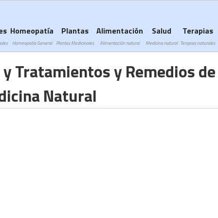
Subir a navegación
es
Homeopatía
Plantas
Alimentación
Salud
Terapias
ades
Homeopatía General
Plantas Medicinales
Alimentación natural
Medicina natural
Terapias naturales
 y Tratamientos y Remedios de
icina Natural