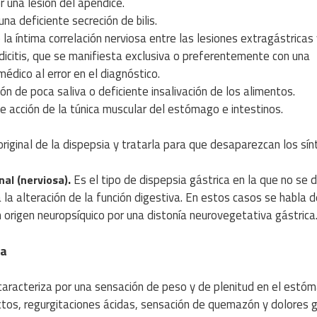
r una lesión del apéndice.
una deficiente secreción de bilis.
la íntima correlación nerviosa entre las lesiones extragástricas 
dicitis, que se manifiesta exclusiva o preferentemente con una
édico al error en el diagnóstico.
ión de poca saliva o deficiente insalivación de los alimentos.
te acción de la túnica muscular del estómago e intestinos.
riginal de la dispepsia y tratarla para que desaparezcan los sí
.
Es el tipo de dispepsia gástrica en la que no se 
nal (nerviosa)
la alteración de la función digestiva. En estos casos se habla d
n origen neuropsíquico por una distonía neurovegetativa gástrica
ca
 caracteriza por una sensación de peso y de plenitud en el estó
ctos, regurgitaciones ácidas, sensación de quemazón y dolores g