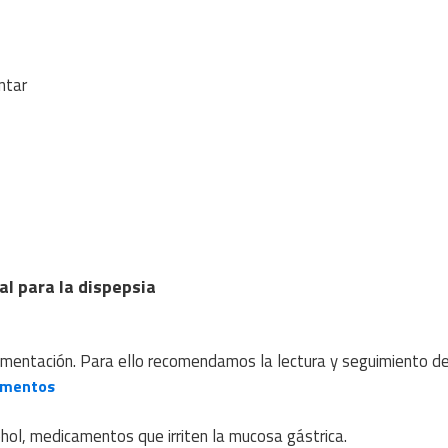
.
ntar
l para la dispepsia
limentación. Para ello recomendamos la lectura y seguimiento de
limentos
ohol, medicamentos que irriten la mucosa gástrica.