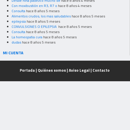
Desde niña padezco mucho de
hace 8 años 4 meses
Con moxibustión en R3, R7 o
hace 8 años 4 meses
Consulta
hace 8 años 5 meses
Alimentos crudos, los mas saludables
hace 8 años 5 meses
epilepsia
hace 8 años 5 meses
CONVULSIONES O EPILEPSIA
hace 8 años 5 meses
Consulta
hace 8 años 5 meses
La homeopatia cura
hace 8 años 5 meses
dudas
hace 8 años 5 meses
MI CUENTA
Portada
|
Quiénes somos
|
Aviso Legal
|
Contacto