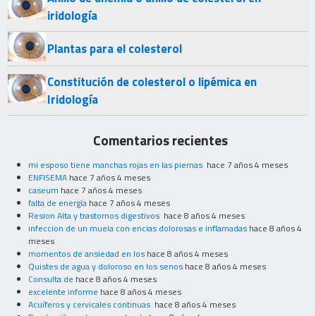
iridología
Plantas para el colesterol
Constitución de colesterol o lipémica en
Iridología
Comentarios recientes
mi esposo tiene manchas rojas en las piernas
hace 7 años 4 meses
ENFISEMA
hace 7 años 4 meses
caseum
hace 7 años 4 meses
falta de energía
hace 7 años 4 meses
Resion Alta y trastornos digestivos
hace 8 años 4 meses
infeccion de un muela con encias dolorosas e inflamadas
hace 8 años 4
meses
momentos de ansiedad en los
hace 8 años 4 meses
Quistes de agua y doloroso en los senos
hace 8 años 4 meses
Consulta de
hace 8 años 4 meses
excelente informe
hace 8 años 4 meses
Acuíferos y cervicales continuas
hace 8 años 4 meses