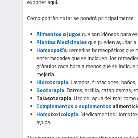
exponer aquí.
Como podrán notar se pondrá principalmente:
Alimentos
o
jugos
que son idóneos para es
Plantas Medicinales
que pueden ayudar a l
Homeopatía
: remedios homeopáticos que ha
enfermedades que se indiquen los remedios
gránulos cada hora a menos que se indique o
mejoría.
Hidroterapia
: Lavados, frotaciones, baños, e
Geoterapia
: Barros, arcilla, cataplasmas, et
Talasoterapia
: Uso del agua del mar como
Complementos o suplementos
alimentici
Homotoxicología
: Medicamentos Homotoxic
ayuda.
No siempre se pondrá información sobre cada a