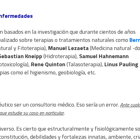
 enfermedades
n basados en la investigación que durante cientos de años
alizado sobre terapias o tratamientos naturales como
Ber
tural y Fitoterapia),
Manuel Lezaeta
(Medicina natural -do
Sebastian Kneipp
(Hidroterapia),
Samuel Hahnemann
toxicología),
Rene Quinton
(Talasoterapia),
Linus Pauling
pias como el higienismo, geobiología, etc.
tico ser un consultorio médico. Eso sería un error.
Ante cualq
.
que estudie su caso en particular
iverso. Es cierto que estructuralmente y fisiológicamente 
onstitución, debilidades y fortalezas innatas, ambiente, cr