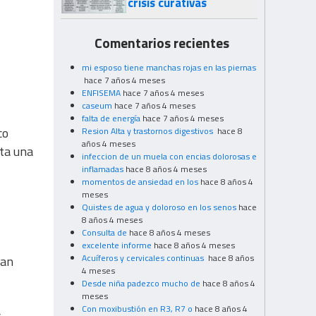
crisis curativas
Comentarios recientes
mi esposo tiene manchas rojas en las piernas
hace 7 años 4 meses
ENFISEMA
hace 7 años 4 meses
caseum
hace 7 años 4 meses
falta de energía
hace 7 años 4 meses
co
Resion Alta y trastornos digestivos
hace 8
años 4 meses
nta una
infeccion de un muela con encias dolorosas e
inflamadas
hace 8 años 4 meses
momentos de ansiedad en los
hace 8 años 4
meses
Quistes de agua y doloroso en los senos
hace
8 años 4 meses
Consulta de
hace 8 años 4 meses
excelente informe
hace 8 años 4 meses
Acuíferos y cervicales continuas
hace 8 años
ran
4 meses
Desde niña padezco mucho de
hace 8 años 4
meses
Con moxibustión en R3, R7 o
hace 8 años 4
s