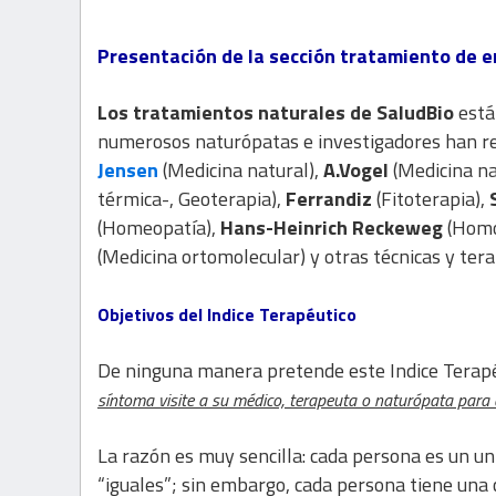
Presentación de la sección tratamiento de
Los tratamientos naturales de
SaludBio
está
numerosos naturópatas e investigadores han re
Jensen
(Medicina natural),
A.Vogel
(Medicina na
térmica-, Geoterapia),
Ferrandiz
(Fitoterapia),
(Homeopatía),
Hans-Heinrich Reckeweg
(Homo
(Medicina ortomolecular) y otras técnicas y tera
Objetivos del Indice Terapéutico
De ninguna manera pretende este Indice Terapéu
síntoma visite a su médico, terapeuta o naturópata para 
La razón es muy sencilla: cada persona es un un
“iguales”; sin embargo, cada persona tiene una c