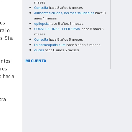
meses
Consulta
hace 8 años 4 meses
Alimentos crudos, los mas saludables
hace 8
años 4 meses
dos
epilepsia
hace 8 años 5 meses
CONVULSIONES O EPILEPSIA
hace 8 años 5
ral o
meses
. Si a
Consulta
hace 8 años 5 meses
La homeopatia cura
hace 8 años 5 meses
dudas
hace 8 años 5 meses
entos
MI CUENTA
bres
o hacia
tra