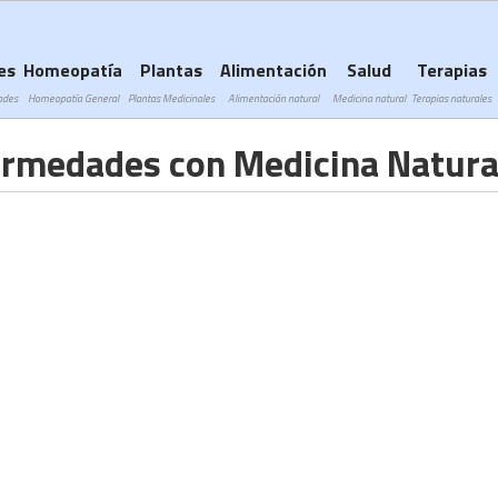
Subir a navegación
es
Homeopatía
Plantas
Alimentación
Salud
Terapias
ades
Homeopatía General
Plantas Medicinales
Alimentación natural
Medicina natural
Terapias naturales
ermedades con Medicina Natura