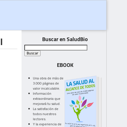
l
Buscar en SaludBio
EBOOK
Una obra de más de
3.000 páginas de
valor incalculable.
Información
extraordinaria que
mejorará tu salud.
La satisfación de
todos nuestros
lectores.
Y la experiencia de