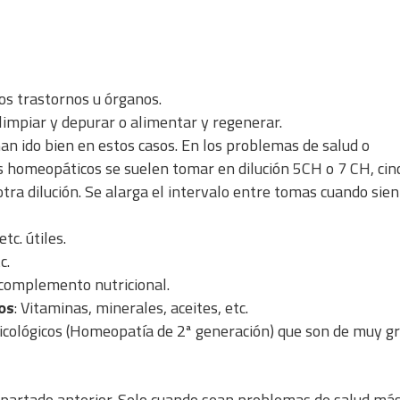
os trastornos u órganos.
impiar y depurar o alimentar y regenerar.
n ido bien en estos casos. En los problemas de salud o
 homeopáticos se suelen tomar en dilución 5CH o 7 CH, cin
tra dilución. Se alarga el intervalo entre tomas cuando sie
tc. útiles.
c.
 complemento nutricional.
os
: Vitaminas, minerales, aceites, etc.
ológicos (Homeopatía de 2ª generación) que son de muy g
partado anterior. Solo cuando sean problemas de salud má