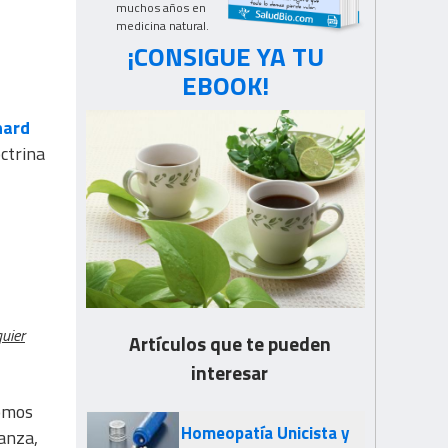
muchos años en
medicina natural.
¡CONSIGUE YA TU
EBOOK!
nard
ctrina
uier
Artículos que te pueden
interesar
somos
Homeopatía Unicista y
ianza,