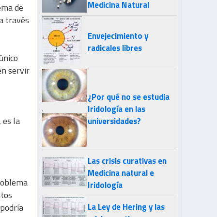
Medicina Natural
lema de
a través
Envejecimiento y
radicales libres
único
n servir
¿Por qué no se estudia
Iridología en las
,
 es la
universidades?
Las crisis curativas en
Medicina natural e
problema
Iridología
ntos
La Ley de Hering y las
 podría