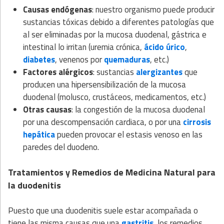
Causas endógenas
: nuestro organismo puede producir
sustancias tóxicas debido a diferentes patologías que
al ser eliminadas por la mucosa duodenal, gástrica e
intestinal lo irritan (uremia crónica,
ácido úrico
,
diabetes
, venenos por
quemaduras
, etc.)
Factores alérgicos
: sustancias
alergizantes
que
producen una hipersensibilización de la mucosa
duodenal (molusco, crustáceos, medicamentos, etc.)
Otras causas
: la congestión de la mucosa duodenal
por una descompensación cardiaca, o por una
cirrosis
hepática
pueden provocar el estasis venoso en las
paredes del duodeno.
Tratamientos y Remedios de Medicina Natural para
la duodenitis
Puesto que una duodenitis suele estar acompañada o
tiene las misma causas que una
gastritis
, los remedios