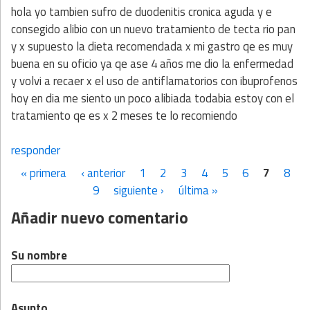
hola yo tambien sufro de duodenitis cronica aguda y e
consegido alibio con un nuevo tratamiento de tecta rio pan
y x supuesto la dieta recomendada x mi gastro qe es muy
buena en su oficio ya qe ase 4 años me dio la enfermedad
y volvi a recaer x el uso de antiflamatorios con ibuprofenos
hoy en dia me siento un poco alibiada todabia estoy con el
tratamiento qe es x 2 meses te lo recomiendo
responder
« primera
‹ anterior
1
2
3
4
5
6
7
8
Páginas
9
siguiente ›
última »
Añadir nuevo comentario
Su nombre
Asunto