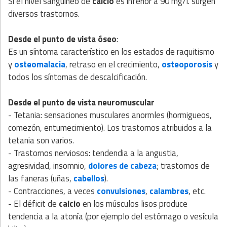
Si el nivel sanguíneo de
calcio
es inferior a 90 mg/l. surgen
diversos trastornos.
Desde el punto de vista óseo
:
Es un síntoma característico en los estados de raquitismo
y
osteomalacia
, retraso en el crecimiento,
osteoporosis
y
todos los síntomas de descalcificación.
Desde el punto de vista neuromuscular
- Tetania: sensaciones musculares anormles (hormigueos,
comezón, entumecimiento). Los trastornos atribuidos a la
tetania son varios.
- Trastornos nerviosos: tendendia a la angustia,
agresividad, insomnio,
dolores de cabeza
; trastornos de
las faneras (uñas,
cabellos
).
- Contracciones, a veces
convulsiones
,
calambres
, etc.
- El déficit de
calcio
en los músculos lisos produce
tendencia a la atonía (por ejemplo del estómago o vesícula