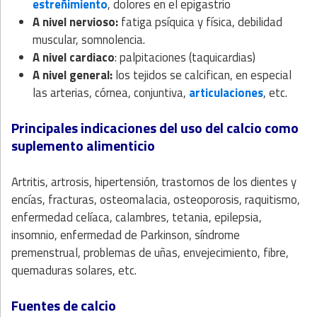
estreñimiento
, dolores en el epigastrio
A nivel nervioso:
fatiga psíquica y física, debilidad
muscular, somnolencia.
A nivel cardiaco
: palpitaciones (taquicardias)
A nivel general:
los tejidos se calcifican, en especial
las arterias, córnea, conjuntiva,
articulaciones
, etc.
Principales indicaciones del uso del calcio como
suplemento alimenticio
Artritis, artrosis, hipertensión, trastornos de los dientes y
encías, fracturas, osteomalacia, osteoporosis, raquitismo,
enfermedad celíaca, calambres, tetania, epilepsia,
insomnio, enfermedad de Parkinson, síndrome
premenstrual, problemas de uñas, envejecimiento, fibre,
quemaduras solares, etc.
Fuentes de calcio