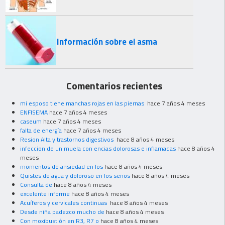
Información sobre el asma
Comentarios recientes
mi esposo tiene manchas rojas en las piernas
hace 7 años 4 meses
ENFISEMA
hace 7 años 4 meses
caseum
hace 7 años 4 meses
falta de energía
hace 7 años 4 meses
Resion Alta y trastornos digestivos
hace 8 años 4 meses
infeccion de un muela con encias dolorosas e inflamadas
hace 8 años 4
meses
momentos de ansiedad en los
hace 8 años 4 meses
Quistes de agua y doloroso en los senos
hace 8 años 4 meses
Consulta de
hace 8 años 4 meses
excelente informe
hace 8 años 4 meses
Acuíferos y cervicales continuas
hace 8 años 4 meses
Desde niña padezco mucho de
hace 8 años 4 meses
Con moxibustión en R3, R7 o
hace 8 años 4 meses