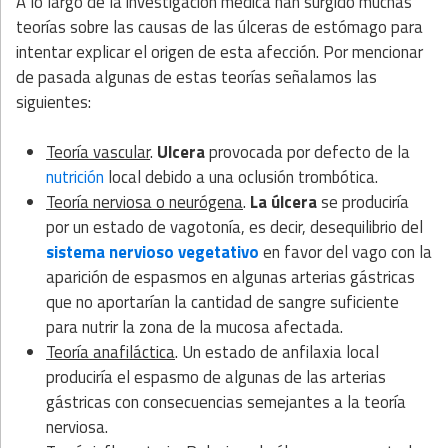
A lo largo de la investigación médica han surgido muchas
teorías sobre las causas de las úlceras de estómago para
intentar explicar el origen de esta afección. Por mencionar
de pasada algunas de estas teorías señalamos las
siguientes:
Teoría vascular
.
Ulcera
provocada por defecto de la
nutrición
local debido a una oclusión trombótica.
Teoría nerviosa o neurógena
.
La úlcera
se produciría
por un estado de vagotonía, es decir, desequilibrio del
sistema nervioso vegetativo
en favor del vago con la
aparición de espasmos en algunas arterias gástricas
que no aportarían la cantidad de sangre suficiente
para nutrir la zona de la mucosa afectada.
Teoría anafiláctica
. Un estado de anfilaxia local
produciría el espasmo de algunas de las arterias
gástricas con consecuencias semejantes a la teoría
nerviosa.