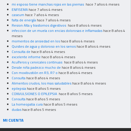
mi esposo tiene manchas rojas en las piernas
hace 7 años 4 meses
ENFISEMA
hace 7 años 4 meses
caseum
hace 7 años 4 meses
falta de energía
hace 7 años 4 meses
Resion Alta y trastornos digestivos
hace 8 años 4 meses
infeccion de un muela con encias dolorosas e inflamadas
hace 8 años 4
meses
momentos de ansiedad en los
hace 8 años 4 meses
Quistes de agua y doloroso en los senos
hace 8 años 4 meses
Consulta de
hace 8 años 4 meses
excelente informe
hace 8 años 4 meses
Acuíferos y cervicales continuas
hace 8 años 4 meses
Desde niña padezco mucho de
hace 8 años 4 meses
Con moxibustión en R3, R7 o
hace 8 años 4 meses
Consulta
hace 8 años 4 meses
Alimentos crudos, los mas saludables
hace 8 años 4 meses
epilepsia
hace 8 años 5 meses
CONVULSIONES O EPILEPSIA
hace 8 años 5 meses
Consulta
hace 8 años 5 meses
La homeopatia cura
hace 8 años 5 meses
dudas
hace 8 años 5 meses
MI CUENTA