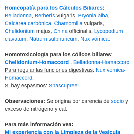
Homeopatía para los Cálculos Biliares
:
Belladonna
,
Berberís
vulgaris,
Bryonia alba
,
Calcárea carbónica
,
Chamomilla
vulgaris,
Chelidonium
majus,
China
officinalis,
Lycopodium
clavatum
,
Natrum sulphuricum
,
Nux vómica
.
Homotoxicología para los cólicos biliares
:
Chelidonium-Homaccord
,
Belladonna-Homaccord
Para regular las funciones digestivas
:
Nux vomica-
Homaccord
.
Si hay espasmos
:
Spascupreel
Observaciones:
Se origina por carencia de
sodio
y
exceso de nitrógeno y cal.
Para más información vea:
Mi experiencia con la Limpieza de la Vesícula