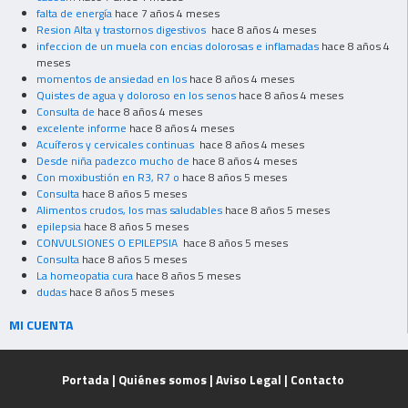
falta de energía
hace 7 años 4 meses
Resion Alta y trastornos digestivos
hace 8 años 4 meses
infeccion de un muela con encias dolorosas e inflamadas
hace 8 años 4
meses
momentos de ansiedad en los
hace 8 años 4 meses
Quistes de agua y doloroso en los senos
hace 8 años 4 meses
Consulta de
hace 8 años 4 meses
excelente informe
hace 8 años 4 meses
Acuíferos y cervicales continuas
hace 8 años 4 meses
Desde niña padezco mucho de
hace 8 años 4 meses
Con moxibustión en R3, R7 o
hace 8 años 5 meses
Consulta
hace 8 años 5 meses
Alimentos crudos, los mas saludables
hace 8 años 5 meses
epilepsia
hace 8 años 5 meses
CONVULSIONES O EPILEPSIA
hace 8 años 5 meses
Consulta
hace 8 años 5 meses
La homeopatia cura
hace 8 años 5 meses
dudas
hace 8 años 5 meses
MI CUENTA
Portada
|
Quiénes somos
|
Aviso Legal
|
Contacto