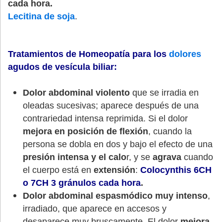
cada hora.
Lecitina de soja
.
Tratamientos de Homeopatía para los
dolores
agudos de vesícula biliar
:
Dolor abdominal violento
que se irradia en
oleadas sucesivas; aparece después de una
contrariedad intensa reprimida. Si el dolor
mejora en posición de flexión
, cuando la
persona se dobla en dos y bajo el efecto de una
presión intensa y el calo
r, y se
agrava
cuando
el cuerpo está en
extensión
:
Colocynthis 6CH
o 7CH 3 gránulos cada hora
.
Dolor abdominal espasmódico muy intenso
,
irradiado, que aparece en accesos y
desaparece muy bruscamente. El dolor
mejora