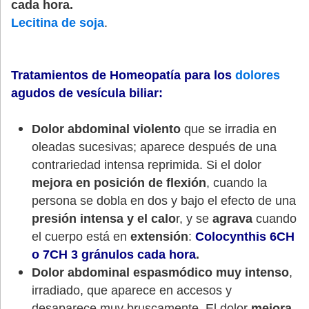
cada hora.
Lecitina de soja
.
Tratamientos de Homeopatía para los
dolores
agudos de vesícula biliar
:
Dolor abdominal violento
que se irradia en
oleadas sucesivas; aparece después de una
contrariedad intensa reprimida. Si el dolor
mejora en posición de flexión
, cuando la
persona se dobla en dos y bajo el efecto de una
presión intensa y el calo
r, y se
agrava
cuando
el cuerpo está en
extensión
:
Colocynthis 6CH
o 7CH 3 gránulos cada hora
.
Dolor abdominal espasmódico muy intenso
,
irradiado, que aparece en accesos y
desaparece muy bruscamente. El dolor
mejora