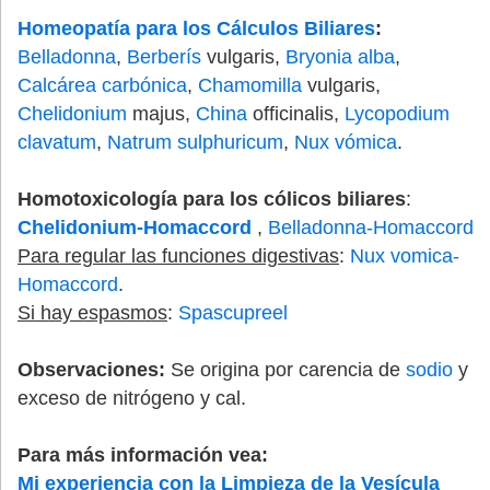
Homeopatía para los Cálculos Biliares
:
Belladonna
,
Berberís
vulgaris,
Bryonia alba
,
Calcárea carbónica
,
Chamomilla
vulgaris,
Chelidonium
majus,
China
officinalis,
Lycopodium
clavatum
,
Natrum sulphuricum
,
Nux vómica
.
Homotoxicología para los cólicos biliares
:
Chelidonium-Homaccord
,
Belladonna-Homaccord
Para regular las funciones digestivas
:
Nux vomica-
Homaccord
.
Si hay espasmos
:
Spascupreel
Observaciones:
Se origina por carencia de
sodio
y
exceso de nitrógeno y cal.
Para más información vea:
Mi experiencia con la Limpieza de la Vesícula